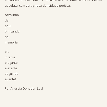
encandeando-se com os movimentos de uma sinfonia inédita
absoluta, com vertiginosa densidade poética.
cavalinho
de
pau
brincando
na
memória
ele
infante
elegante
elefante
seguindo
avante!
Por Andreia Donadon Leal