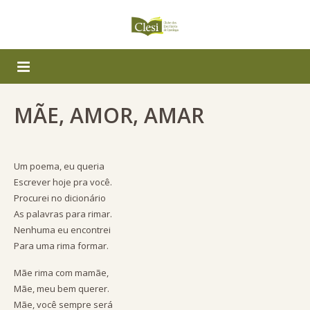
Início
MÃE, AMOR, AMAR
Série Giro-lê
Rota Literária
Um poema, eu queria
Escrever hoje pra você.
Premiados em 2012/2013
Procurei no dicionário
As palavras para rimar.
Notícias
26º Festival Estadual de Poesia
Nenhuma eu encontrei
Para uma rima formar.
10º FESP Destaque Infantojuvenil
Mãe rima com mamãe,
Mãe, meu bem querer.
9º Prêmio Nacional de Poesia – Cidade Ipatinga
Mãe, você sempre será