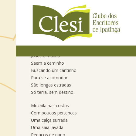
Mais um Natal
Todos anos os anos
Josés e Marias
Saem a caminho
Buscando um cantinho
Para se acomodar.
São longas estradas
Só terra, sem destino.
Mochila nas costas
Com poucos pertences
Uma calça surrada
Uma saia lavada
Pedaços de pano