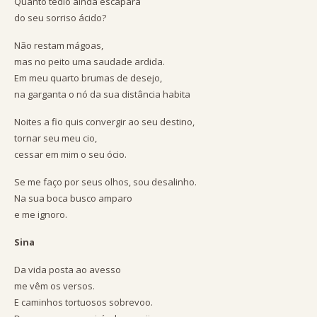
Quanto tédio ainda escapará
do seu sorriso ácido?
Não restam mágoas,
mas no peito uma saudade ardida.
Em meu quarto brumas de desejo,
na garganta o nó da sua distância habita
Noites a fio quis convergir ao seu destino,
tornar seu meu cio,
cessar em mim o seu ócio.
Se me faço por seus olhos, sou desalinho.
Na sua boca busco amparo
e me ignoro.
Sina
Da vida posta ao avesso
me vêm os versos.
E caminhos tortuosos sobrevoo.