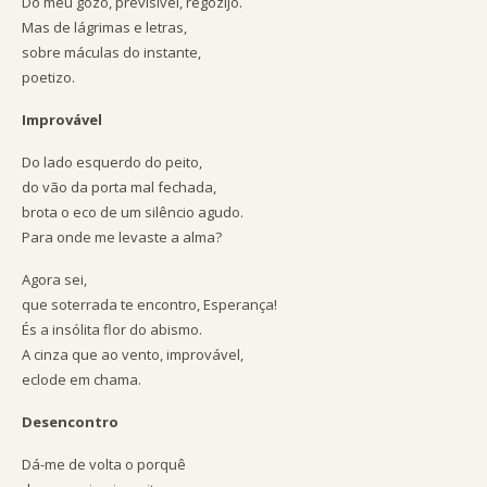
Do meu gozo, previsível, regozijo.
Mas de lágrimas e letras,
sobre máculas do instante,
poetizo.
Improvável
Do lado esquerdo do peito,
do vão da porta mal fechada,
brota o eco de um silêncio agudo.
Para onde me levaste a alma?
Agora sei,
que soterrada te encontro, Esperança!
És a insólita flor do abismo.
A cinza que ao vento, improvável,
eclode em chama.
Desencontro
Dá-me de volta o porquê