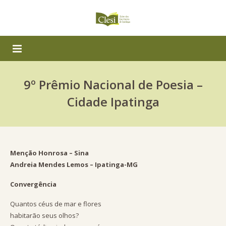
Início
9º Prêmio Nacional de Poesia –
Série Giro-lê
Cidade Ipatinga
Rota Literária
Premiados em 2012/2013
Menção Honrosa – Sina
Andreia Mendes Lemos – Ipatinga-MG
Notícias
26º Festival Estadual de Poesia
Convergência
10º FESP Destaque Infantojuvenil
Quantos céus de mar e flores
9º Prêmio Nacional de Poesia – Cidade Ipatinga
habitarão seus olhos?