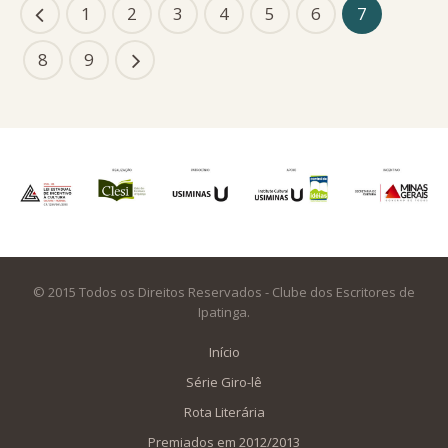
1
2
3
4
5
6
7
8
9
© 2015 Todos os Direitos Reservados - Clube dos Escritores de
Ipatinga.
Início
Série Giro-lê
Rota Literária
Premiados em 2012/2013